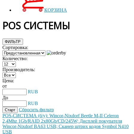
КОРЗИНА
POS СИСТЕМЫ
ФИЛЬТР
Сортировка:
Количество:
Производитель:
Цена:
от
RUB
До
RUB
Сбросить фильтр
POS-СИСТЕМА (б/у): Wincor-Nixdorf Beetle M-II Celeron
2,4Mhz 1Gb/RAID 2x80Gb/CD/245W; Дисплей покупателя
Wincor-Nixdorf BA63 USB; Сканер штрих кодов Symbol N410
USB