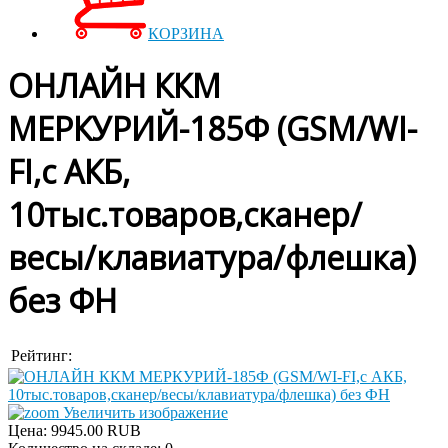
КОРЗИНА
ОНЛАЙН ККМ
МЕРКУРИЙ-185Ф (GSM/WI-
FI,с АКБ,
10тыс.товаров,сканер/
весы/клавиатура/флешка)
без ФН
Рейтинг:
Увеличить изображение
Цена:
9945.00 RUB